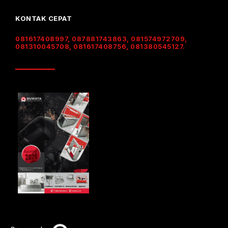
KONTAK CEPAT
081617408997, 087881743863, 081574972709,
081310045708, 081617408756, 081380545127.