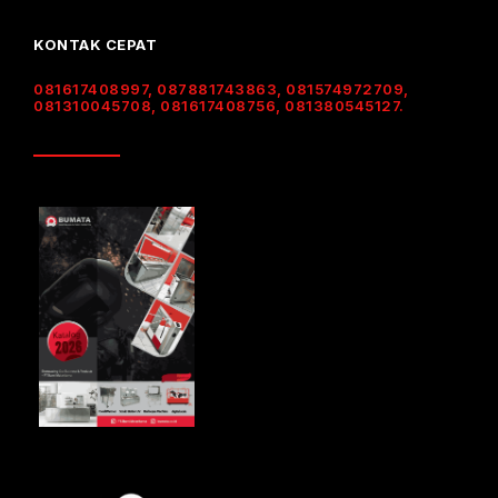
KONTAK CEPAT
081617408997, 087881743863, 081574972709,
081310045708, 081617408756, 081380545127.