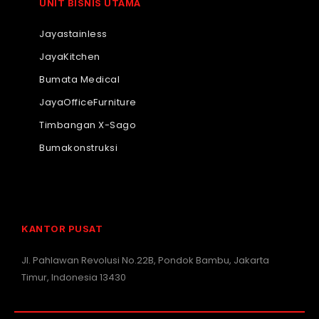
UNIT BISNIS UTAMA
Jayastainless
JayaKitchen
Bumata Medical
JayaOfficeFurniture
Timbangan X-Sago
Bumakonstruksi
KANTOR PUSAT
Jl. Pahlawan Revolusi No.22B, Pondok Bambu, Jakarta
Timur, Indonesia 13430