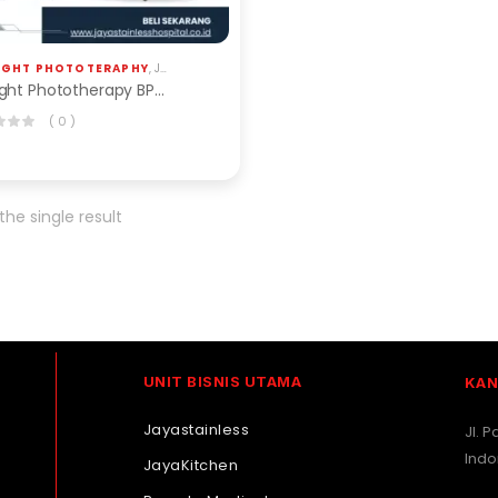
LIGHT PHOTOTERAPHY
,
JS HOSPITAL EQP
Blue Light Phototherapy BPT-301-5L
( 0 )
he single result
UNIT BISNIS UTAMA
KAN
Jayastainless
Jl. 
Indo
JayaKitchen