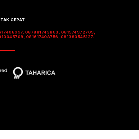
TAK CEPAT
617408997, 087881743863, 081574972709,
310045708, 081617408756, 081380545127.