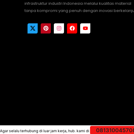
infrastruktur industri Indonesia melalui kualitas material
tanpa kompromi yang penuh dengan inovasi berkelanju
08131004570
Agar selalu terhubung di luar jam kerja, hub. kami di