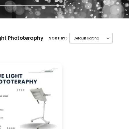
ight Phototeraphy
SORT BY :
Timbangan Hewan
Hidup Portable
Troli Barang Lipat Besi