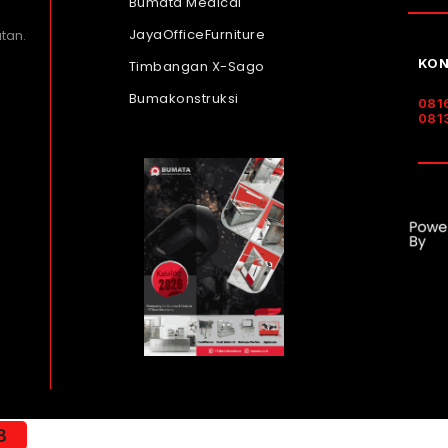
Bumata Medical
JayaOfficeFurniture
tan.
KON
Timbangan X-Sago
Bumakonstruksi
081
081
8