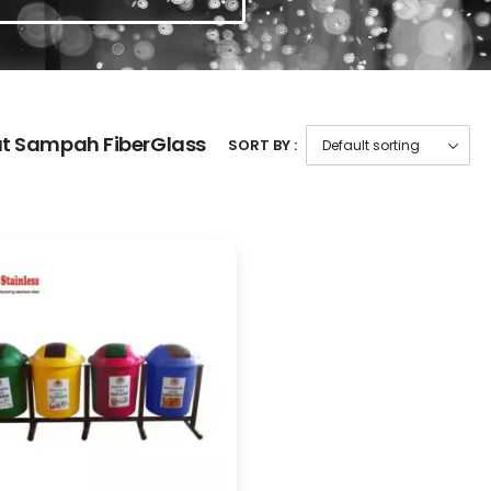
t Sampah FiberGlass
SORT BY :
Timbangan Hewan
Hidup Portable
Troli Barang Lipat Besi