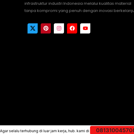
infrastruktur industri Indonesia melalui kualitas material
tanpa kompromi yang penuh dengan inovasi berkelanju
08131004570
Agar selalu terhubung di luar jam kerja, hub. kami di