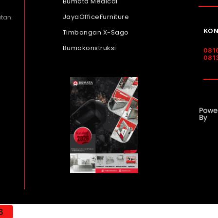
Bumata Medical
JayaOfficeFurniture
tan.
KON
Timbangan X-Sago
Bumakonstruksi
081
081
8