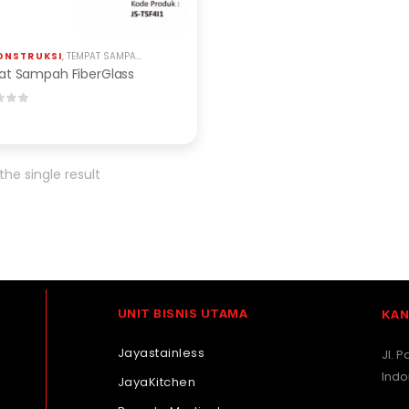
ONSTRUKSI
,
TEMPAT SAMPAH FIBERGLASS
t Sampah FiberGlass
he single result
UNIT BISNIS UTAMA
KAN
Jayastainless
Jl. 
Indo
JayaKitchen