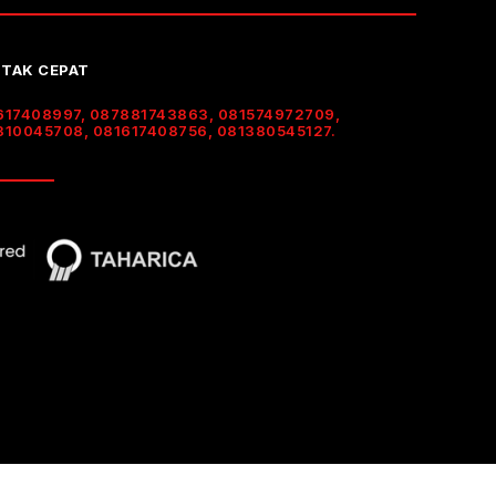
TAK CEPAT
617408997, 087881743863, 081574972709,
310045708, 081617408756, 081380545127.