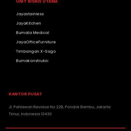
UNIT BISNIS UTAMA
Jayastainless
JayaKitchen
Bumata Medical
JayaOfficeFurniture
Timbangan X-Sago
Bumakonstruksi
KANTOR PUSAT
Jl. Pahlawan Revolusi No.22B, Pondok Bambu, Jakarta
Timur, Indonesia 13430