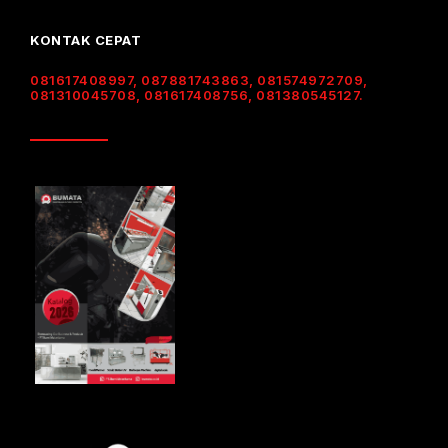
KONTAK CEPAT
081617408997, 087881743863, 081574972709,
081310045708, 081617408756, 081380545127.