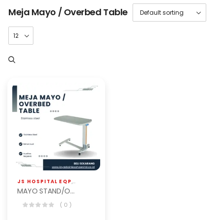
Meja Mayo / Overbed Table
JS HOSPITAL EQP
,
MEJA MAYO / OVERBED TABLE
MAYO STAND/OVER BED TABLE SS
( 0 )