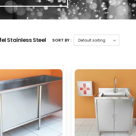
el Stainless Steel
SORT BY :
Timbangan Hewan
Hidup Portable
Troli Barang Lipat Besi