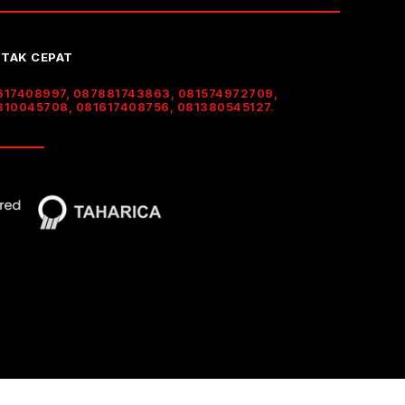
TAK CEPAT
617408997, 087881743863, 081574972709,
310045708, 081617408756, 081380545127.