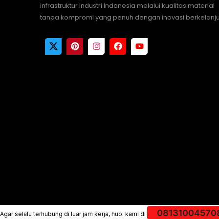
infrastruktur industri Indonesia melalui kualitas material
tanpa kompromi yang penuh dengan inovasi berkelanju
08131004570
Agar selalu terhubung di luar jam kerja, hub. kami di