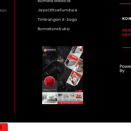
Bumata Medical
JayaOfficeFurniture
tan.
KON
Timbangan X-Sago
Bumakonstruksi
081
081
8