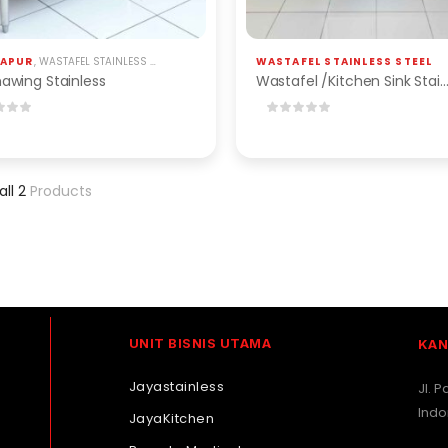
DAPUR
,
WASTAFEL STAINLESS STEEL
WASTAFEL STAINLESS STEEL
awing Stainless
Wastafel /Kitchen Sink Stain
all 2
Products
UNIT BISNIS UTAMA
KAN
Jayastainless
Jl. 
Indo
JayaKitchen