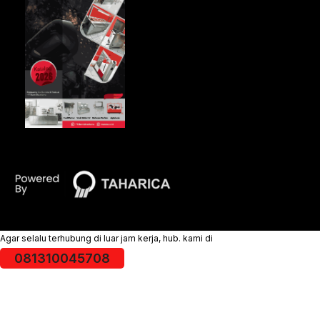
Agar selalu terhubung di luar jam kerja, hub. kami di
081310045708