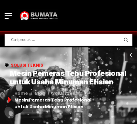
SOLUSI TEKNIS
Mesin Pemeras Tebu Profesional
untuk Usaha Minuman Efisien
Home
Blog
Solusi Teknis
/
/
/
Mesin Pemeras Tebu Profesional
untuk Usaha Minuman Efisien