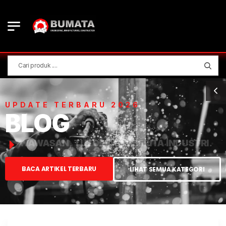
UPDATE TERBARU 2026
BLOG
WAWASAN, TUTORIAL, & BERITA INDUSTRI.
BACA ARTIKEL TERBARU
LIHAT SEMUA KATEGORI