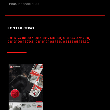
Timur, Indonesia 13430
KONTAK CEPAT
081617408997, 087881743863, 081574972709,
081310045708, 081617408756, 081380545127.