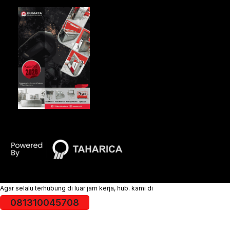
Agar selalu terhubung di luar jam kerja, hub. kami di
081310045708