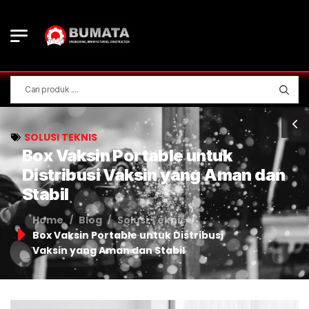
SOLUSI TEKNIS
Box Vaksin Portable untuk
Distribusi Vaksin yang Aman dan
Stabil
Home
Blog
Solusi Teknis
/
/
/
Box Vaksin Portable untuk Distribusi
Vaksin yang Aman dan Stabil