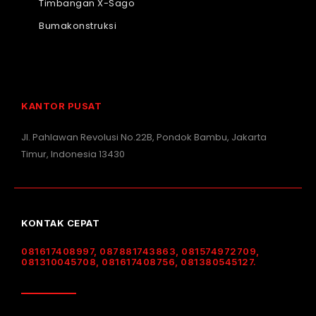
Timbangan X-Sago
Bumakonstruksi
KANTOR PUSAT
Jl. Pahlawan Revolusi No.22B, Pondok Bambu, Jakarta
Timur, Indonesia 13430
KONTAK CEPAT
081617408997, 087881743863, 081574972709,
081310045708, 081617408756, 081380545127.