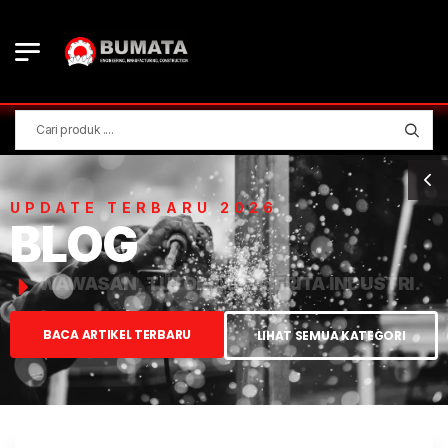
UPDATE TERBARU 2026
BLOG
WAWASAN, TUTORIAL, & BERITA INDUSTRI.
BACA ARTIKEL TERBARU
LIHAT SEMUA KATEGORI