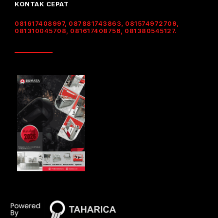
KONTAK CEPAT
081617408997, 087881743863, 081574972709,
081310045708, 081617408756, 081380545127.