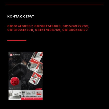
KONTAK CEPAT
081617408997, 087881743863, 081574972709,
081310045708, 081617408756, 081380545127.