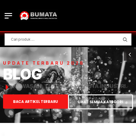
UPDATE TERBARU 2026
BLOG
WAWASAN, TUTORIAL, & BERITA INDUSTRI.
BACA ARTIKEL TERBARU
LIHAT SEMUA KATEGORI