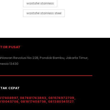
wastafel stainless
wastafel stainless steel
TOR PUSAT
Pahlawan Revolusi No.22B, Pondok Bambu, Jakarta Timur,
nesia 13430
TAK CEPAT
617408997, 087881743863, 081574972709,
310045708, 081617408756, 081380545127.