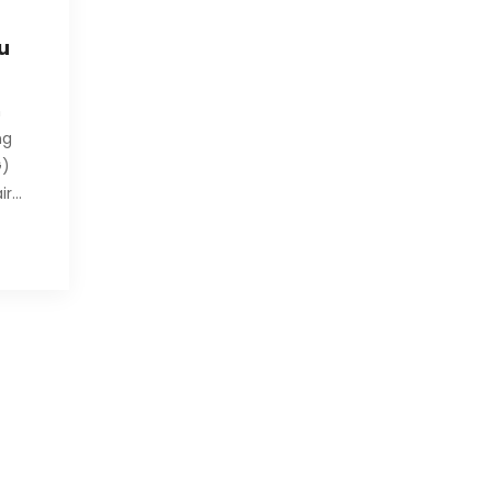
u
h
ng
G)
ir…