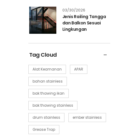
03/30/2026
Jenis Railing Tangga
dan Balkon Sesuai
Lingkungan
Tag Cloud
Alat Keamanan
APAR
bahan stainless
bak thawing ikan
bak thawing stainless
drum stainless
ember stainless
Grease Trap