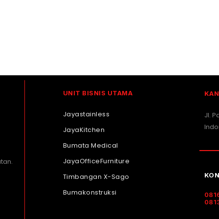
UNIT BISNIS UTAMA
KAN
Jayastainless
Jl. 
Indo
JayaKitchen
Bumata Medical
JayaOfficeFurniture
tan.
KON
Timbangan X-Sago
Bumakonstruksi
081
081