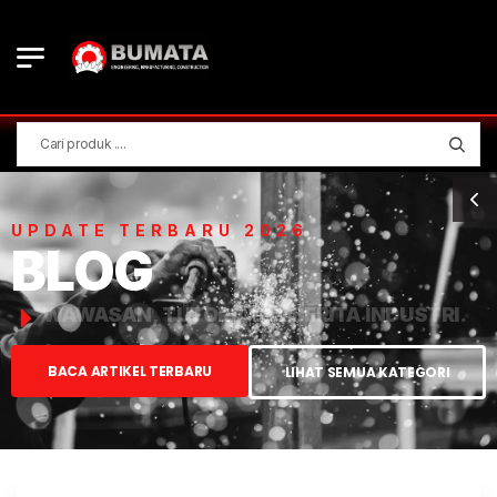
UPDATE TERBARU 2026
BLOG
WAWASAN, TUTORIAL, & BERITA INDUSTRI.
BACA ARTIKEL TERBARU
LIHAT SEMUA KATEGORI