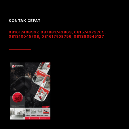
KONTAK CEPAT
081617408997, 087881743863, 081574972709,
081310045708, 081617408756, 081380545127.