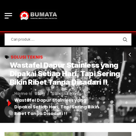
SOLUSI TEKNIS
Wastafel Dapur Stainless yang
Dipakai Setiap Hari, Tapi Sering
Bikin Ribet Tanpa Disadari !!
Home
Blog
Solusi Teknis
/
/
/
Wastafel Dapur Stainless yang
Dipakai Setiap Hari, Tapi Sering Bikin
Ribet Tanpa Disadari !!