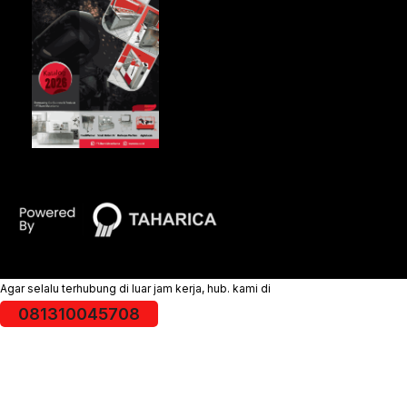
Agar selalu terhubung di luar jam kerja, hub. kami di
081310045708