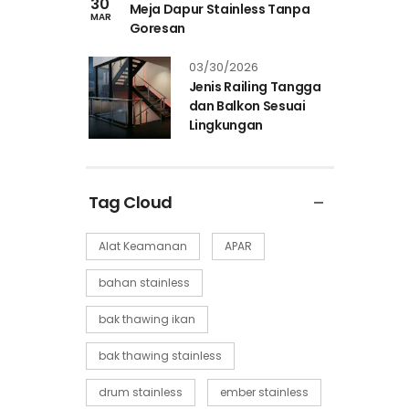
30
Meja Dapur Stainless Tanpa
MAR
Goresan
03/30/2026
Jenis Railing Tangga
dan Balkon Sesuai
Lingkungan
Tag Cloud
Alat Keamanan
APAR
bahan stainless
bak thawing ikan
bak thawing stainless
drum stainless
ember stainless