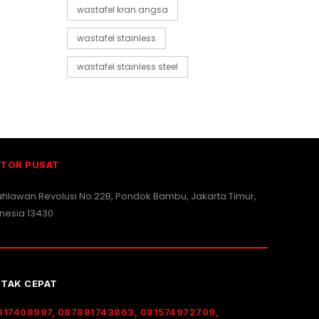
wastafel kran angsa
wastafel stainless
wastafel stainless steel
TOR PUSAT
Pahlawan Revolusi No.22B, Pondok Bambu, Jakarta Timur,
nesia 13430
TAK CEPAT
617408997, 087881743863, 081574972709,