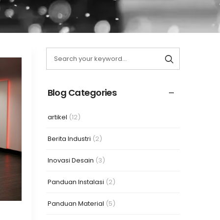
26
MAR
Blog Categories
artikel
(12)
Berita Industri
(2)
Inovasi Desain
(3)
Panduan Instalasi
(2)
Panduan Material
(5)