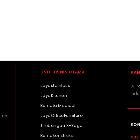
UNIT BISNIS UTAMA
KAN
Jayastainless
Jl. 
Indo
JayaKitchen
Bumata Medical
JayaOfficeFurniture
tan.
KON
Timbangan X-Sago
Bumakonstruksi
081