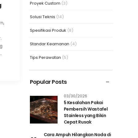
Proyek Custom
(3)
g
Solusi Teknis
(14)
n,
Spesifikasi Produk
(8)
.
Standar Keamanan
(4)
g
…
Tips Perawatan
(5)
Popular Posts
03/30/2026
5 Kesalahan Pakai
Pembersih Wastafel
Stainless yang Bikin
Cepat Rusak
Cara Ampuh Hilangkan Noda di