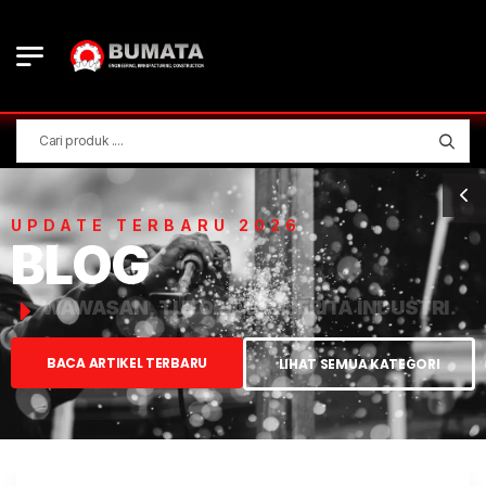
UPDATE TERBARU 2026
BLOG
WAWASAN, TUTORIAL, & BERITA INDUSTRI.
BACA ARTIKEL TERBARU
LIHAT SEMUA KATEGORI