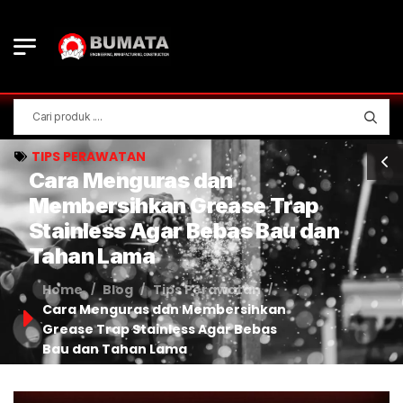
TIPS PERAWATAN
Cara Menguras dan
Membersihkan Grease Trap
Stainless Agar Bebas Bau dan
Tahan Lama
Home
Blog
Tips Perawatan
/
/
/
Cara Menguras dan Membersihkan
Grease Trap Stainless Agar Bebas
Bau dan Tahan Lama