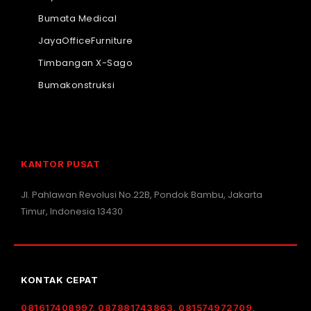
Bumata Medical
JayaOfficeFurniture
Timbangan X-Sago
Bumakonstruksi
KANTOR PUSAT
Jl. Pahlawan Revolusi No.22B, Pondok Bambu, Jakarta
Timur, Indonesia 13430
KONTAK CEPAT
081617408997, 087881743863, 081574972709,