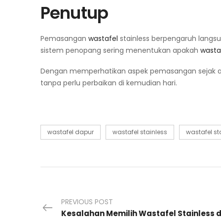
Penutup
Pemasangan
wastafel
stainless berpengaruh langsu
sistem penopang sering menentukan apakah
wasta
Dengan memperhatikan aspek pemasangan sejak aw
tanpa perlu perbaikan di kemudian hari.
wastafel dapur
wastafel stainless
wastafel sta
PREVIOUS POST