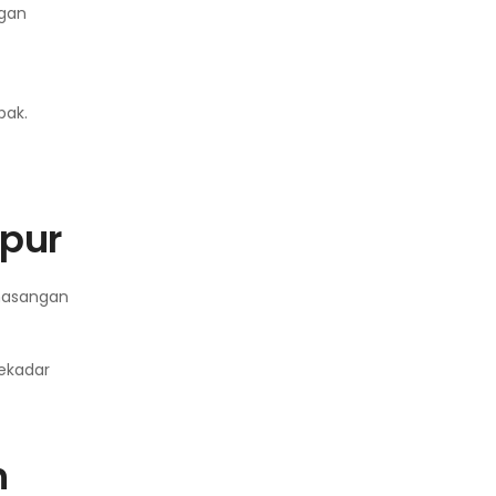
ngan
bak.
pur
masangan
sekadar
h