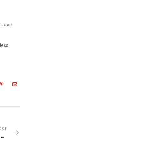
n, dan
less
OST
Masalah Wastafel Stainless di Dapur yang Sering Terlambat Disadari