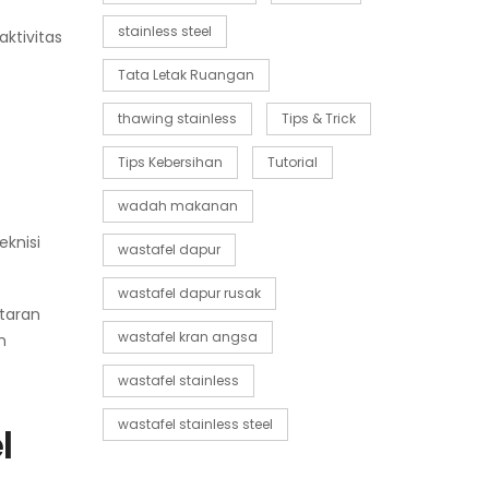
stainless steel
ktivitas
Tata Letak Ruangan
thawing stainless
Tips & Trick
Tips Kebersihan
Tutorial
wadah makanan
eknisi
wastafel dapur
wastafel dapur rusak
taran
wastafel kran angsa
n
wastafel stainless
wastafel stainless steel
l