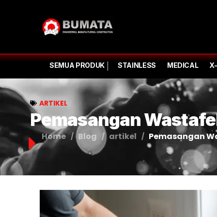
SEMUA PRODUK
STAINLESS
MEDICAL
X
ARTIKEL
Pemasangan Wastafel 
Home
Blog
artikel
Pemasangan Was
/
/
/