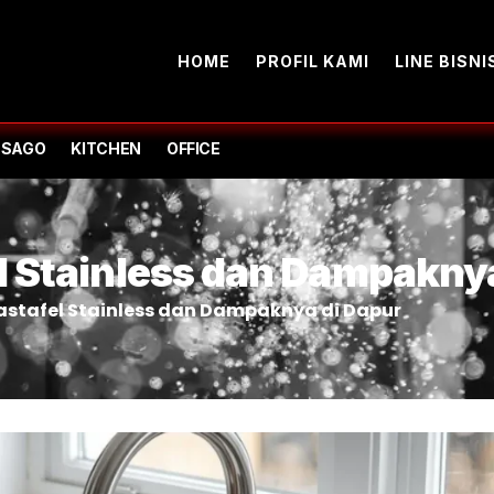
HOME
PROFIL KAMI
LINE BISNI
-SAGO
KITCHEN
OFFICE
Stainless dan Dampaknya
tafel Stainless dan Dampaknya di Dapur