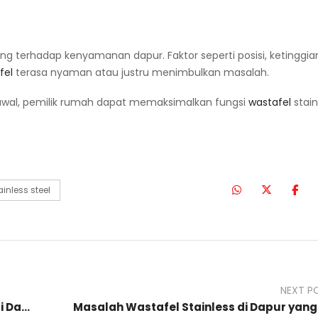
ng terhadap kenyamanan dapur. Faktor seperti posisi, ketinggia
fel
terasa nyaman atau justru menimbulkan masalah.
al, pemilik rumah dapat memaksimalkan fungsi
wastafel
stain
inless steel
NEXT P
Kesalahan Memilih Wastafel Stainless di Dapur Rumah