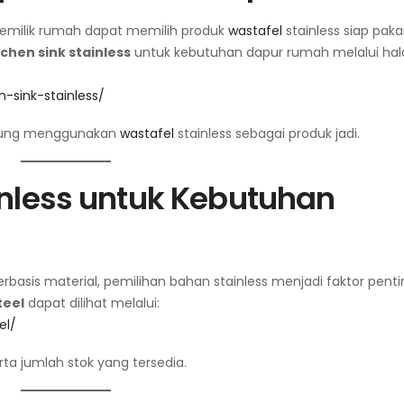
emilik rumah dapat memilih produk
wastafel
stainless siap pakai
tchen sink stainless
untuk kebutuhan dapur rumah melalui ha
-sink-stainless/
ngsung menggunakan
wastafel
stainless sebagai produk jadi.
inless untuk Kebutuhan
erbasis material, pemilihan bahan stainless menjadi faktor penti
teel
dapat dilihat melalui:
el/
rta jumlah stok yang tersedia.