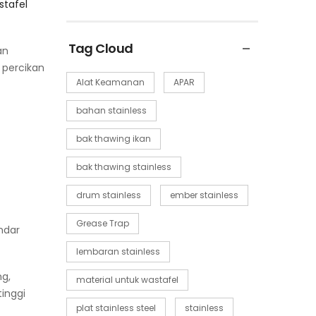
stafel
Tag Cloud
an
 percikan
Alat Keamanan
APAR
bahan stainless
bak thawing ikan
bak thawing stainless
drum stainless
ember stainless
Grease Trap
ndar
lembaran stainless
g,
material untuk wastafel
inggi
plat stainless steel
stainless