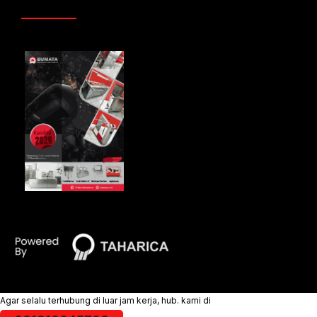
Agar selalu terhubung di luar jam kerja, hub. kami di