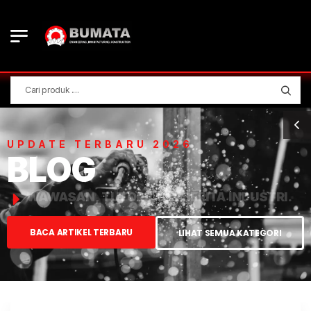
UPDATE TERBARU 2026
BLOG
WAWASAN, TUTORIAL, & BERITA INDUSTRI.
BACA ARTIKEL TERBARU
LIHAT SEMUA KATEGORI