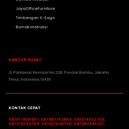
JayaOfficeFurniture
Timbangan X-Sago
Bumakonstruksi
KANTOR PUSAT
Jl. Pahlawan Revolusi No.22B, Pondok Bambu, Jakarta
Timur, Indonesia 13430
KONTAK CEPAT
081617408997, 087881743863, 081574972709,
081310045708, 081617408756, 081380545127.