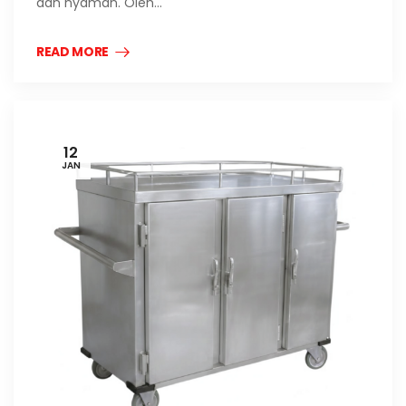
dan nyaman. Oleh…
READ MORE
12
JAN