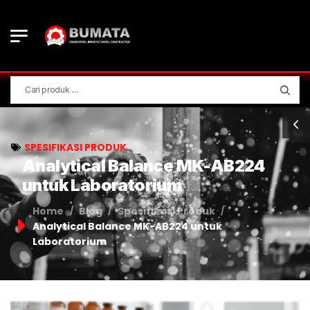
SPESIFIKASI PRODUK
Analytical Balance MK-AB224
untuk Laboratorium
Home
Blog
Spesifikasi Produk
/
/
/
Analytical Balance MK-AB224 untuk
Laboratorium