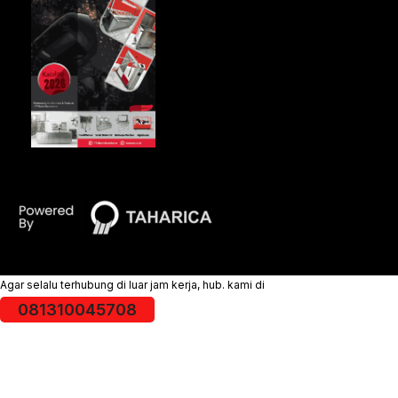
Agar selalu terhubung di luar jam kerja, hub. kami di
081310045708