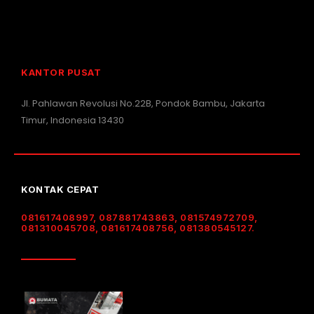
KANTOR PUSAT
Jl. Pahlawan Revolusi No.22B, Pondok Bambu, Jakarta
Timur, Indonesia 13430
KONTAK CEPAT
081617408997, 087881743863, 081574972709,
081310045708, 081617408756, 081380545127.