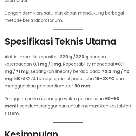
akumulatif.
Dengan demikian, satu alat dapat mendukung berbagai
metode kerja laboratorium.
Spesifikasi Teknis Utama
Alat ini memiliki kapasitas
220 g / 320 g
dengan
keterbacaan
0,1 mg / 1 mg
. Repeatability mencapai
±0,1
mg / ±1 mg
, sedangkan linearity berada pada
±0,2 mg / ±2
mg
. MK-AB224 bekerja optimal pada suhu
18–23 °C
dan
menggunakan pan berdiameter
90 mm
.
Pengguna perlu menunggu waktu pemanasan
60–90
menit
sebelum penggunaan untuk memastikan kestabilan
sistem.
Kesimpulan