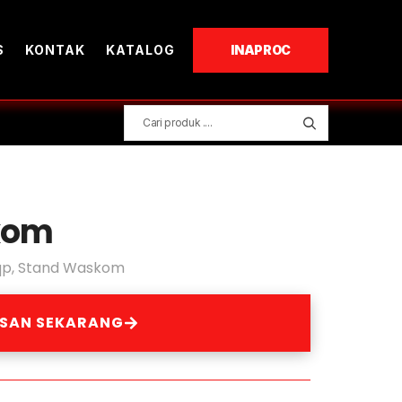
S
KONTAK
KATALOG
INAPROC
kom
qp
,
Stand Waskom
ESAN SEKARANG