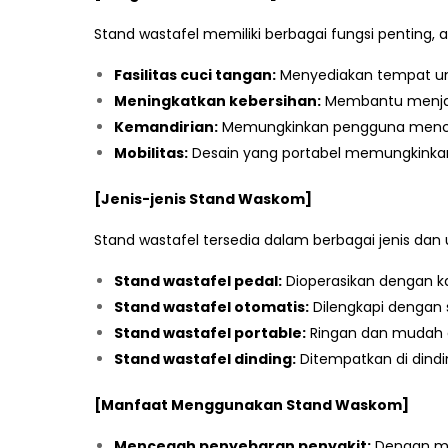
Stand wastafel memiliki berbagai fungsi penting, an
Fasilitas cuci tangan:
Menyediakan tempat un
Meningkatkan kebersihan:
Membantu menjaga
Kemandirian:
Memungkinkan pengguna mencuci
Mobilitas:
Desain yang portabel memungkinkan 
[Jenis-jenis Stand Waskom]
Stand wastafel tersedia dalam berbagai jenis da
Stand wastafel pedal:
Dioperasikan dengan kak
Stand wastafel otomatis:
Dilengkapi dengan 
Stand wastafel portable:
Ringan dan mudah di
Stand wastafel dinding:
Ditempatkan di dind
[Manfaat Menggunakan Stand Waskom]
Mencegah penyebaran penyakit:
Dengan men