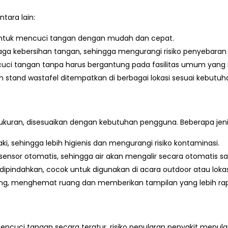
tara lain:
tuk mencuci tangan dengan mudah dan cepat.
 kebersihan tangan, sehingga mengurangi risiko penyebaran 
 tangan tanpa harus bergantung pada fasilitas umum yang 
stand wastafel ditempatkan di berbagai lokasi sesuai kebutuh
n ukuran, disesuaikan dengan kebutuhan pengguna. Beberapa jen
i, sehingga lebih higienis dan mengurangi risiko kontaminasi.
sensor otomatis, sehingga air akan mengalir secara otomatis sa
pindahkan, cocok untuk digunakan di acara outdoor atau lokas
ing, menghemat ruang dan memberikan tampilan yang lebih rap
cuci tangan secara teratur, risiko penularan penyakit menula