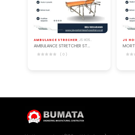
AMBULANCE STRECHER
,
JS HOSPITAL EQP
,
PERALATAN RUMAH
JS HO
AMBULANCE STRETCHER STANDARD BAS-301-S
( 0 )