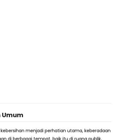
n Umum
a kebersihan menjadi perhatian utama, keberadaan
an di berbagai tempat, baik itu di ruang publik,