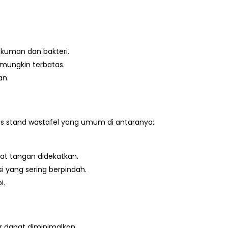
kuman dan bakteri.
mungkin terbatas.
an.
is stand wastafel yang umum di antaranya:
at tangan didekatkan.
i yang sering berpindah.
i.
r dapat diminimalkan.