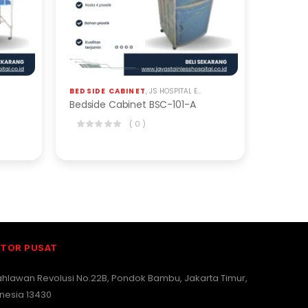
BEDSIDE CABINET
,
JS HOSPITAL EQP
Bedside Cabinet BSC-101-A
( 0 )
TOR PUSAT
Pahlawan Revolusi No.22B, Pondok Bambu, Jakarta Timur,
nesia 13430