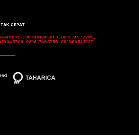
TAK CEPAT
617408997, 087881743863, 081574972709,
310045708, 081617408756, 081380545127.