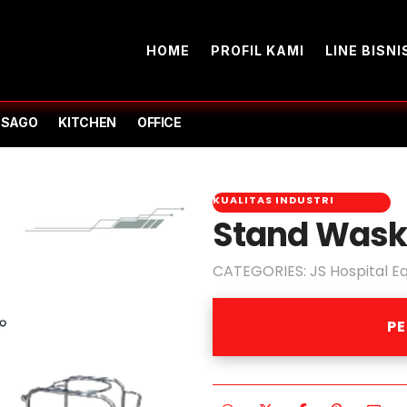
HOME
PROFIL KAMI
LINE BISNI
-SAGO
KITCHEN
OFFICE
KUALITAS INDUSTRI
Stand Was
CATEGORIES:
JS Hospital E
P