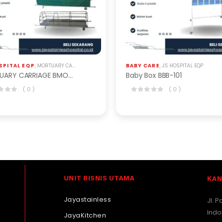
 SAKIT
SPITAL EQP
,
MORTUARY CARRIAGE / TANDU
BABY CARE
,
JS HOSPITAL EQP
MORTUARY CARRIAGE BMO-201
Baby Box BBB-101
( 0 )
( 0 )
UNIT BISNIS UTAMA
KAN
Jayastainless
Jl. 
Indo
JayaKitchen