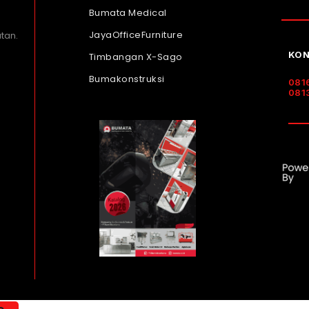
Bumata Medical
JayaOfficeFurniture
tan.
KON
Timbangan X-Sago
Bumakonstruksi
081
081