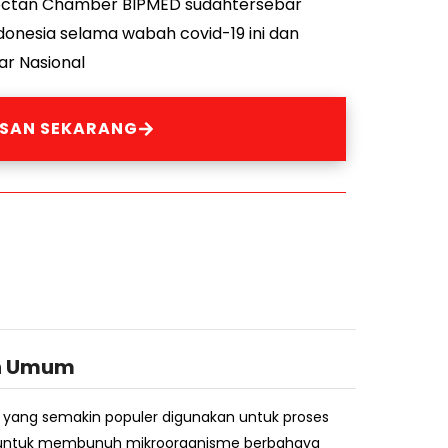
nfectan Chamber BIPMED sudahtersebar
ndonesia selama wabah covid-19 ini dan
ar Nasional
ESAN SEKARANG
n Umum
at yang semakin populer digunakan untuk proses
ktan untuk membunuh mikroorganisme berbahaya