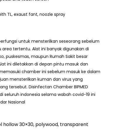
ith TL, exaust fant, noozle spray
erfungsi untuk mensterilkan seseorang sebelum
rea tertentu. Alat ini banyak digunakan di
uko, puskesmas, maupun Rumah Sakit besar
t ini diletakkan di depan pintu masuk dan
 memasuki chamber ini sebelum masuk ke dalam
juan mensterilkan kuman dan virus yang
ng tersebut. Disinfectan Chamber BIPMED
di seluruh indonesia selama wabah covid-19 ini
dar Nasional
eel hollow 30×30, polywood, transparent