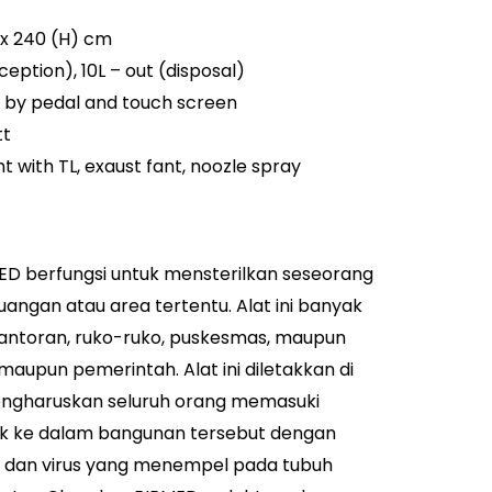
) x 240 (H) cm
ception), 10L – out (disposal)
d by pedal and touch screen
tt
t with TL, exaust fant, noozle spray
D berfungsi untuk mensterilkan seseorang
angan atau area tertentu. Alat ini banyak
antoran, ruko-ruko, puskesmas, maupun
aupun pemerintah. Alat ini diletakkan di
ngharuskan seluruh orang memasuki
k ke dalam bangunan tersebut dengan
n dan virus yang menempel pada tubuh