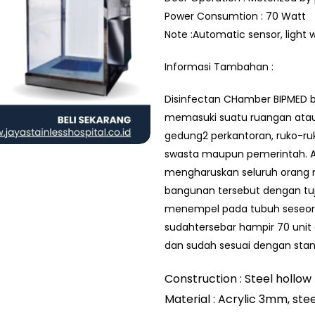
Power Consumtion : 70 Watt
Note :Automatic sensor, light w
Informasi Tambahan :
Disinfectan CHamber BIPMED b
memasuki suatu ruangan atau a
gedung2 perkantoran, ruko-r
swasta maupun pemerintah. Ala
mengharuskan seluruh orang
bangunan tersebut dengan tu
menempel pada tubuh seseora
sudahtersebar hampir 70 unit 
dan sudah sesuai dengan stan
Construction : Steel hollow
Material : Acrylic 3mm, st