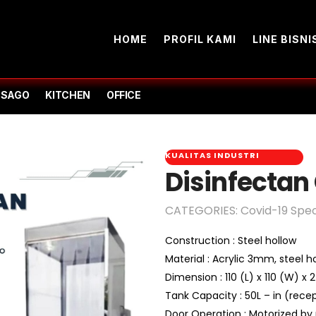
HOME
PROFIL KAMI
LINE BISNI
-SAGO
KITCHEN
OFFICE
KUALITAS INDUSTRI
Disinfecta
CATEGORIES:
Covid-19 Spec
Construction : Steel hollow
Material : Acrylic 3mm, steel 
Dimension : 110 (L) x 110 (W) x
Tank Capacity : 50L – in (recep
Door Operation : Motorized by