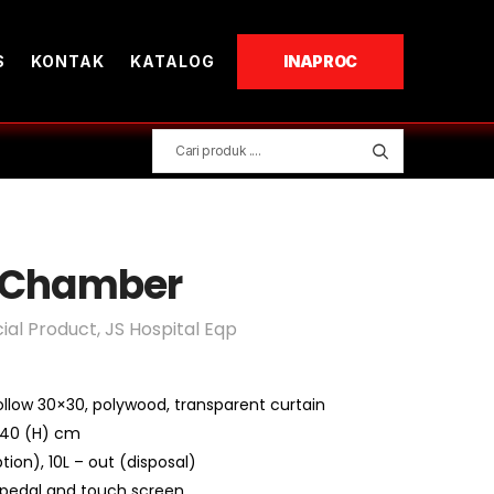
S
KONTAK
KATALOG
INAPROC
n Chamber
ial Product
,
JS Hospital Eqp
hollow 30×30, polywood, transparent curtain
 240 (H) cm
tion), 10L – out (disposal)
 pedal and touch screen