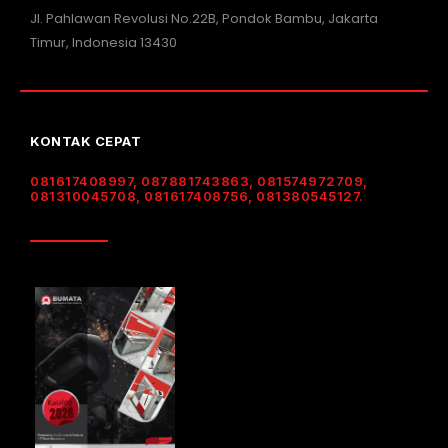
Jl. Pahlawan Revolusi No.22B, Pondok Bambu, Jakarta
Timur, Indonesia 13430
KONTAK CEPAT
081617408997, 087881743863, 081574972709,
081310045708, 081617408756, 081380545127.