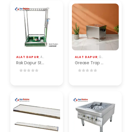
ALAT DAPUR
,
ALAT INDUSTRI
,
RAK STAINLESS DAN BESI
ALAT DAPUR
,
GREASE TRAP STAINLESS
,
STAINLESS
Rak Dapur Stainless
Grease Trap Stainless