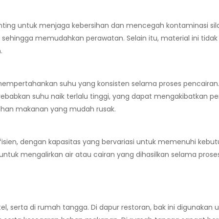
penting untuk menjaga kebersihan dan mencegah kontaminasi s
n, sehingga memudahkan perawatan. Selain itu, material ini tid
.
uk mempertahankan suhu yang konsisten selama proses pencairan
bkan suhu naik terlalu tinggi, yang dapat mengakibatkan per
han makanan yang mudah rusak.
efisien, dengan kapasitas yang bervariasi untuk memenuhi keb
ntuk mengalirkan air atau cairan yang dihasilkan selama prose
el, serta di rumah tangga. Di dapur restoran, bak ini digunakan