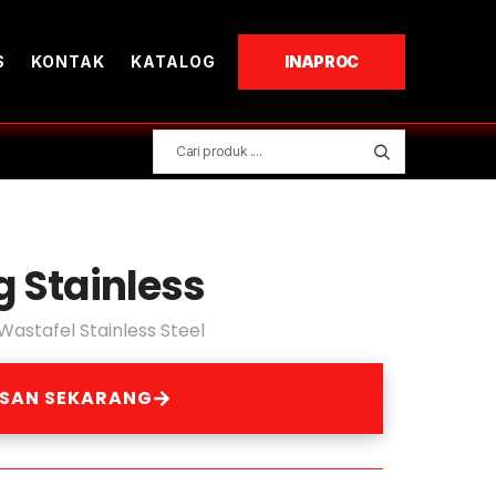
S
KONTAK
KATALOG
INAPROC
 Stainless
Wastafel Stainless Steel
ESAN SEKARANG