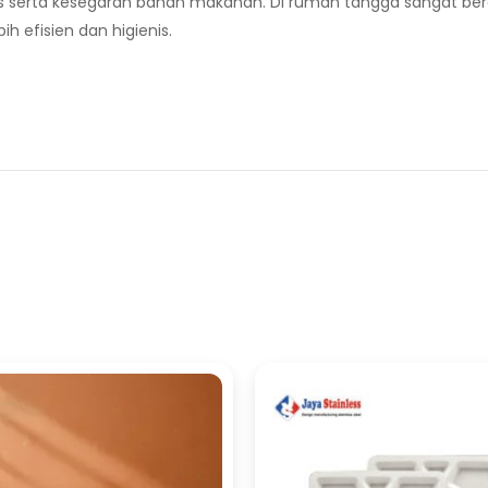
as serta kesegaran bahan makanan. Di rumah tangga sangat b
 efisien dan higienis.