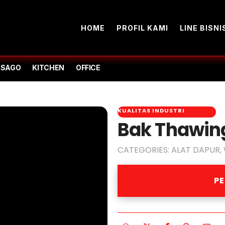
HOME
PROFIL KAMI
LINE BISNI
-SAGO
KITCHEN
OFFICE
KUALITAS INDUSTRI
Bak Thawing
CATEGORIES:
ALAT DAPUR
,
P