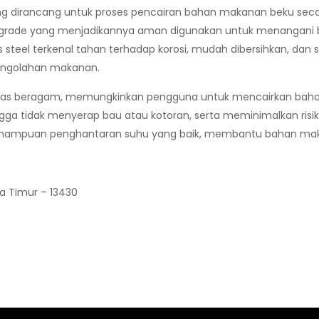
dirancang untuk proses pencairan bahan makanan beku secara hi
od grade yang menjadikannya aman digunakan untuk menangani b
ess steel terkenal tahan terhadap korosi, mudah dibersihkan, dan
 pengolahan makanan.
sitas beragam, memungkinkan pengguna untuk mencairkan baha
ngga tidak menyerap bau atau kotoran, serta meminimalkan risik
ki kemampuan penghantaran suhu yang baik, membantu bahan m
ta Timur – 13430