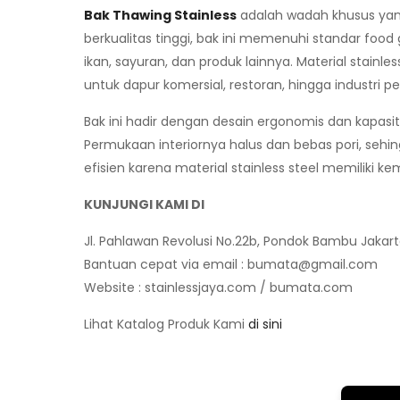
Bak Thawing Stainless
adalah wadah khusus yang 
berkualitas tinggi, bak ini memenuhi standar fo
ikan, sayuran, dan produk lainnya. Material stainl
untuk dapur komersial, restoran, hingga industri
Bak ini hadir dengan desain ergonomis dan kapa
Permukaan interiornya halus dan bebas pori, sehi
efisien karena material stainless steel memili
KUNJUNGI KAMI DI
Jl. Pahlawan Revolusi No.22b, Pondok Bambu Jakar
Bantuan cepat via email :
bumata@gmail.com
Website : stainlessjaya.com / bumata.com
Lihat Katalog Produk Kami
di sini