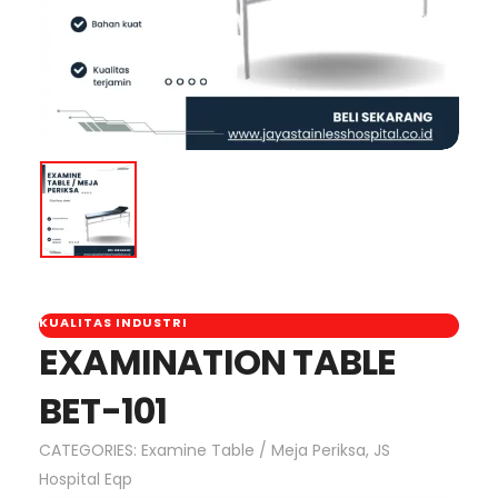
KUALITAS INDUSTRI
EXAMINATION TABLE
BET-101
CATEGORIES:
Examine Table / Meja Periksa
,
JS
Hospital Eqp