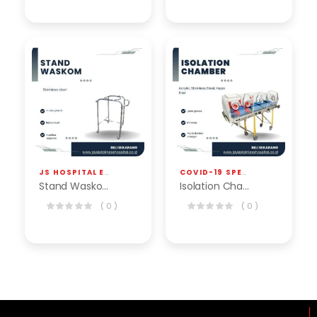
JS HOSPITAL EQP
,
STAND WASKOM
COVID-19 SPECIAL PRODUCT
,
J
Stand Waskom
Isolation Chamber Acrylic
( 0 )
( 0 )