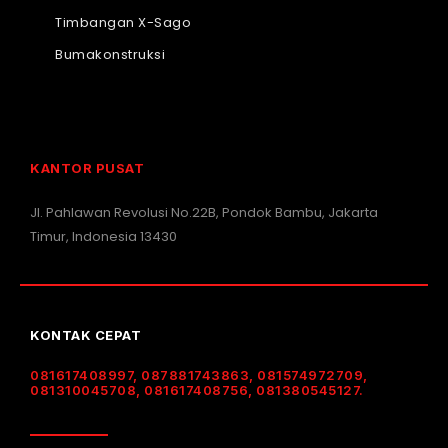
Timbangan X-Sago
Bumakonstruksi
KANTOR PUSAT
Jl. Pahlawan Revolusi No.22B, Pondok Bambu, Jakarta
Timur, Indonesia 13430
KONTAK CEPAT
081617408997, 087881743863, 081574972709,
081310045708, 081617408756, 081380545127.