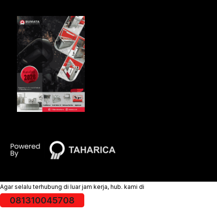
Agar selalu terhubung di luar jam kerja, hub. kami di
081310045708