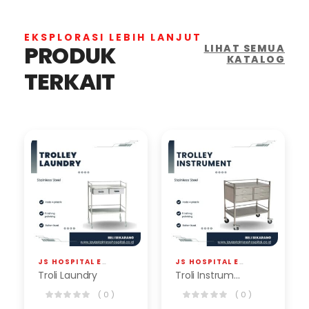
EKSPLORASI LEBIH LANJUT
PRODUK
LIHAT SEMUA
KATALOG
TERKAIT
JS HOSPITAL EQP
,
TROLLEY
JS HOSPITAL EQP
,
TROLLEY
Troli Laundry
Troli Instrument
( 0 )
( 0 )