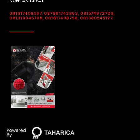
KONTAK CEPAT
081617408997, 087881743863, 081574972709,
081310045708, 081617408756, 081380545127.