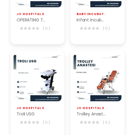
JS HOSPITAL EQP
,
OPERATING TABLE
BABY INCUBATOR
,
JS HOSPITAL EQ
OPERATING TABLE ELEKTRIK BOT-209-1AC
Infant Incubator BICB-103-WGS
( 0 )
( 0 )
JS HOSPITAL EQP
,
TROLLEY
JS HOSPITAL EQP
,
TROLLEY
Troli USG
Trolley Anastesi
( 0 )
( 0 )