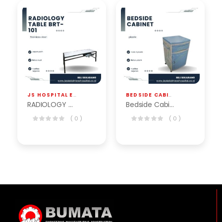
JS HOSPITAL EQP
,
RADIOLOGI / X-RAY
BEDSIDE CABINET
,
JS HOSPITAL EQ
RADIOLOGY TABLE BRT-101
Bedside Cabinet BSC-101-A
( 0 )
( 0 )