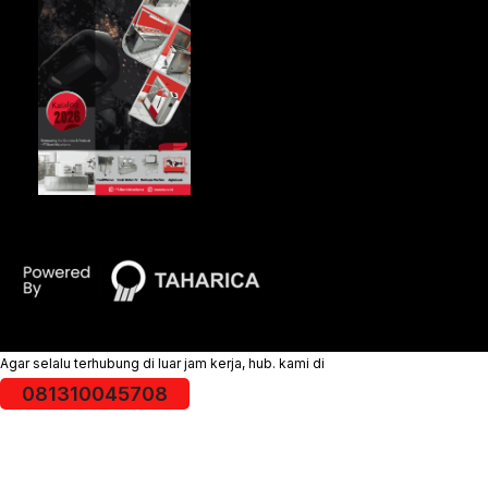
Agar selalu terhubung di luar jam kerja, hub. kami di
081310045708