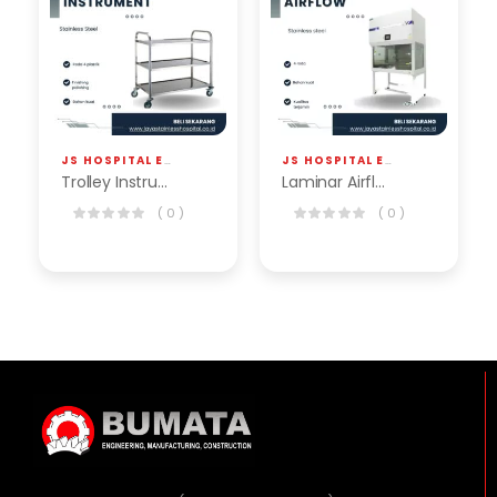
JS HOSPITAL EQP
,
TROLLEY
JS HOSPITAL EQP
,
LAMINAR AIRF
Trolley Instrumen
Laminar Airflow BLA-101-LAF
( 0 )
( 0 )