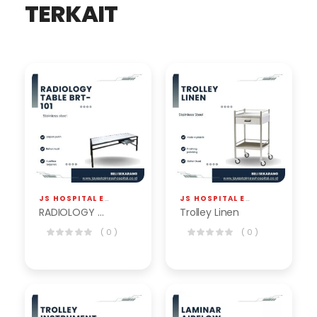
TERKAIT
JS HOSPITAL EQP
,
RADIOLOGI / X-RAY
JS HOSPITAL EQP
,
TROLLEY
RADIOLOGY TABLE BRT-101
Trolley Linen
( 0 )
( 0 )