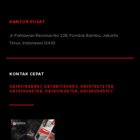
KANTOR PUSAT
Jl. Pahlawan Revolusi No.22B, Pondok Bambu, Jakarta
Timur, Indonesia 13430
KONTAK CEPAT
081617408997, 087881743863, 081574972709,
081310045708, 081617408756, 081380545127.