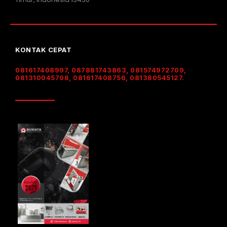
KONTAK CEPAT
081617408997, 087881743863, 081574972709,
081310045708, 081617408756, 081380545127.