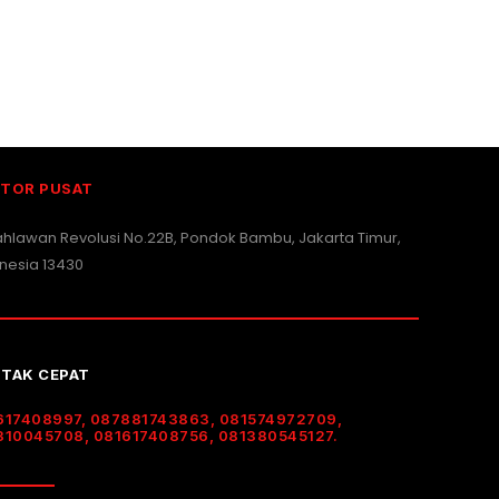
TOR PUSAT
Pahlawan Revolusi No.22B, Pondok Bambu, Jakarta Timur,
nesia 13430
TAK CEPAT
617408997, 087881743863, 081574972709,
310045708, 081617408756, 081380545127.