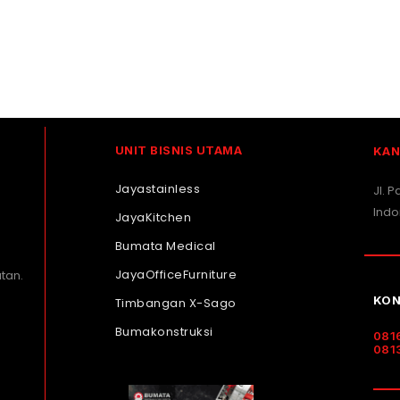
UNIT BISNIS UTAMA
KAN
Jayastainless
Jl. 
Indo
JayaKitchen
Bumata Medical
JayaOfficeFurniture
tan.
KON
Timbangan X-Sago
Bumakonstruksi
081
081