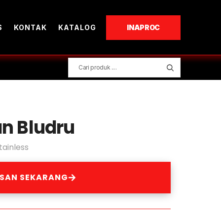
S
KONTAK
KATALOG
INAPROC
an Bludru
tainless
ESAN SEKARANG