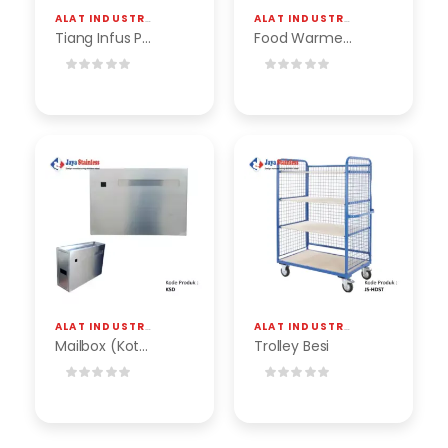
ALAT INDUSTRI
,
TIANG DISPLAY STAINLESS & BESI
,
TIANG INFUS STAINLESS
ALAT INDUSTRI
,
TROLI BARANG & 
Tiang Infus Peralatan RS
Food Warmer Trolley
ALAT INDUSTRI
,
MAILBOX (KOTAK SURAT STAINLESS)
ALAT INDUSTRI
,
TROLI BARANG & 
Mailbox (Kotak Surat Stainless)
Trolley Besi