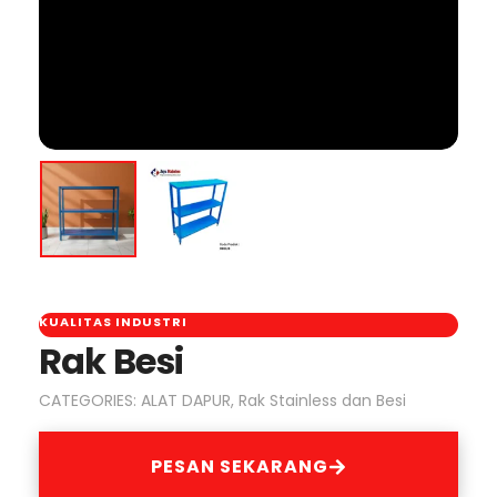
KUALITAS INDUSTRI
Rak Besi
CATEGORIES:
ALAT DAPUR
,
Rak Stainless dan Besi
PESAN SEKARANG