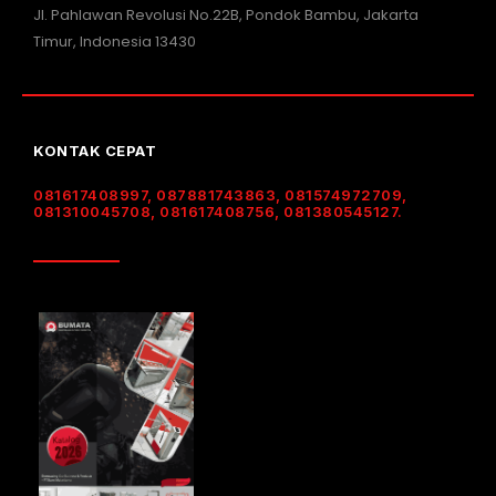
Jl. Pahlawan Revolusi No.22B, Pondok Bambu, Jakarta
Timur, Indonesia 13430
KONTAK CEPAT
081617408997, 087881743863, 081574972709,
081310045708, 081617408756, 081380545127.