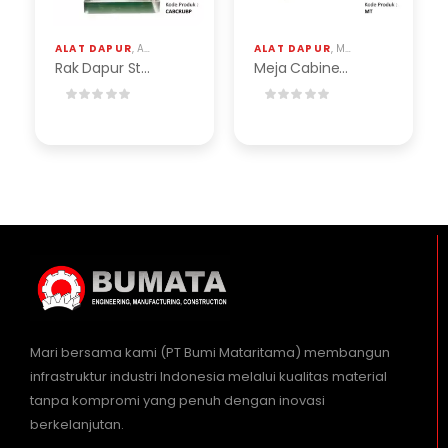
ALAT DAPUR
,
ALAT INDUSTRI
,
RAK STAINLESS DAN BESI
ALAT DAPUR
,
MEJA CABINET TEPPANYAKI
,
STAINLESS
Rak Dapur Stainless
Meja Cabinet Teppanyaki
Mari bersama kami (PT Bumi Mataritama) membangun
infrastruktur industri Indonesia melalui kualitas material
tanpa kompromi yang penuh dengan inovasi
berkelanjutan.