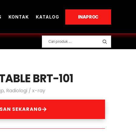
S
KONTAK
KATALOG
INAPROC
TABLE BRT-101
qp
,
Radiologi / x-ray
ESAN SEKARANG