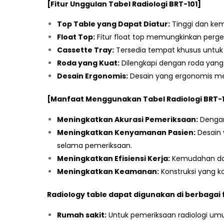
[Fitur Unggulan Tabel Radiologi BRT-101]
Top Table yang Dapat Diatur:
Tinggi dan kem
Float Top:
Fitur float top memungkinkan perge
Cassette Tray:
Tersedia tempat khusus untuk 
Roda yang Kuat:
Dilengkapi dengan roda yang
Desain Ergonomis:
Desain yang ergonomis me
[Manfaat Menggunakan Tabel Radiologi BRT-1
Meningkatkan Akurasi Pemeriksaan:
Dengan 
Meningkatkan Kenyamanan Pasien:
Desain 
selama pemeriksaan.
Meningkatkan Efisiensi Kerja:
Kemudahan dala
Meningkatkan Keamanan:
Konstruksi yang k
Radiology table dapat digunakan di berbagai f
Rumah sakit:
Untuk pemeriksaan radiologi umum