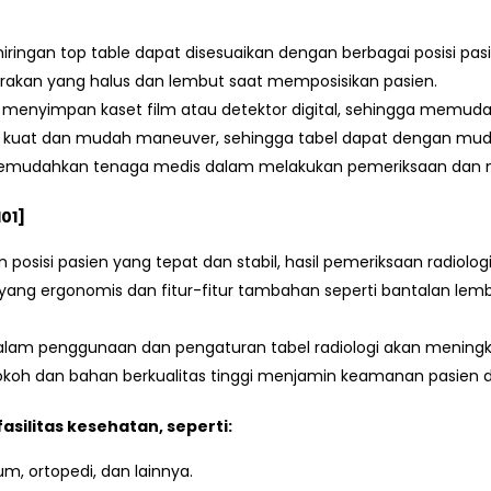
iringan top table dapat disesuaikan dengan berbagai posisi p
rakan yang halus dan lembut saat memposisikan pasien.
menyimpan kaset film atau detektor digital, sehingga memuda
 kuat dan mudah maneuver, sehingga tabel dapat dengan muda
mudahkan tenaga medis dalam melakukan pemeriksaan dan me
01]
posisi pasien yang tepat dan stabil, hasil pemeriksaan radiologi
yang ergonomis dan fitur-fitur tambahan seperti bantalan l
m penggunaan dan pengaturan tabel radiologi akan meningkatk
okoh dan bahan berkualitas tinggi menjamin keamanan pasien 
asilitas kesehatan, seperti:
, ortopedi, dan lainnya.