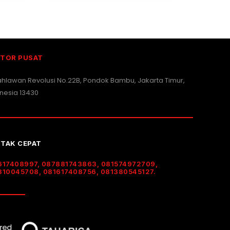
TOR PUSAT
Pahlawan Revolusi No.22B, Pondok Bambu, Jakarta Timur,
nesia 13430
TAK CEPAT
617408997, 087881743863, 081574972709,
310045708, 081617408756, 081380545127.