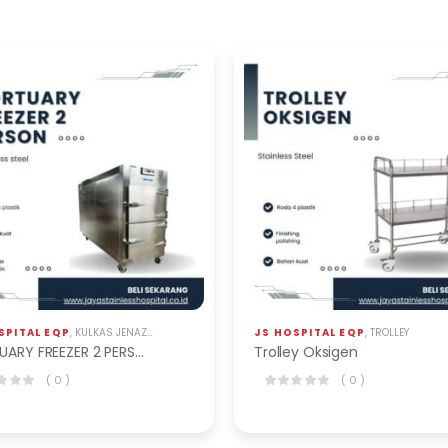
SPITAL EQP
,
KULKAS JENAZAH
JS HOSPITAL EQP
,
TROLLEY
MORTUARY FREEZER 2 PERSON
Trolley Oksigen
( 0 )
( 0 )