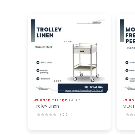
JS HOSPITAL EQP
,
TROLLEY
JS HO
Trolley Linen
( 0 )