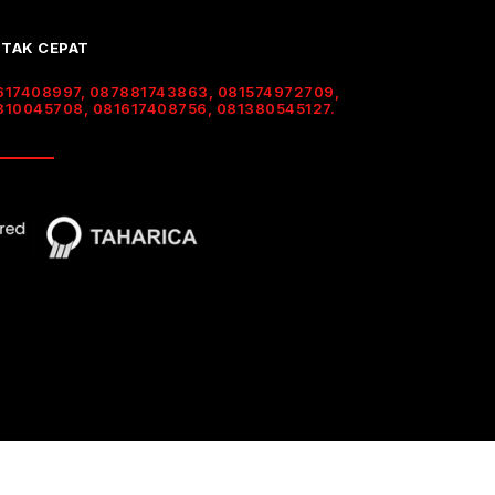
TAK CEPAT
617408997, 087881743863, 081574972709,
310045708, 081617408756, 081380545127.