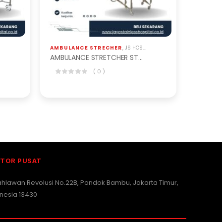
AMBULANCE STRECHER
,
JS HOSPITAL EQP
,
PERALATAN RUMAH S
AMBULANCE STRETCHER STANDARD BAS-301-S
( 0 )
TOR PUSAT
Pahlawan Revolusi No.22B, Pondok Bambu, Jakarta Timur,
nesia 13430