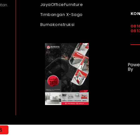
JayaOfficeFurniture
tan.
KON
Timbangan X-Sago
Bumakonstruksi
081
081
8