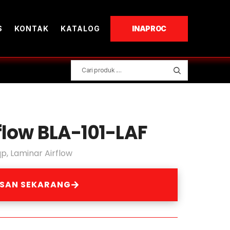
S
KONTAK
KATALOG
INAPROC
flow BLA-101-LAF
qp
,
Laminar Airflow
ESAN SEKARANG