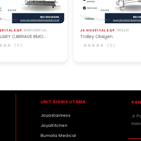
SPITAL EQP
,
MORTUARY CARRIAGE / TANDU
JS HOSPITAL EQP
,
TROLLEY
MORTUARY CARRIAGE BMO-201
Trolley Oksigen
( 0 )
( 0 )
UNIT BISNIS UTAMA
KAN
Jayastainless
Jl. 
Indo
JayaKitchen
Bumata Medical