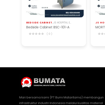
BEDSIDE CABINET
,
JS HOSPITAL EQP
JS HO
Bedside Cabinet BSC-101-A
( 0 )
Mari bersama kami (PT Bumi Mataritama) membangun
infrastruktur industri Indonesia melalui kualitas material