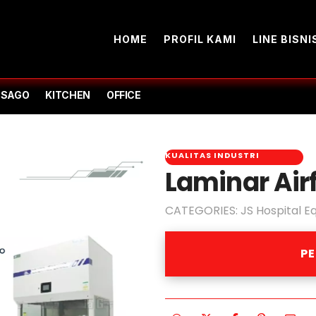
HOME
PROFIL KAMI
LINE BISNI
-SAGO
KITCHEN
OFFICE
KUALITAS INDUSTRI
Laminar Air
CATEGORIES:
JS Hospital E
P