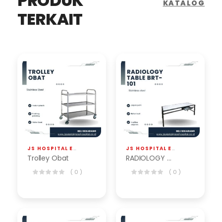
PRODUK
KATALOG
TERKAIT
JS HOSPITAL EQP
,
TROLLEY
JS HOSPITAL EQP
,
RADIOLOGI / X
Trolley Obat
RADIOLOGY TABLE BRT-101
( 0 )
( 0 )