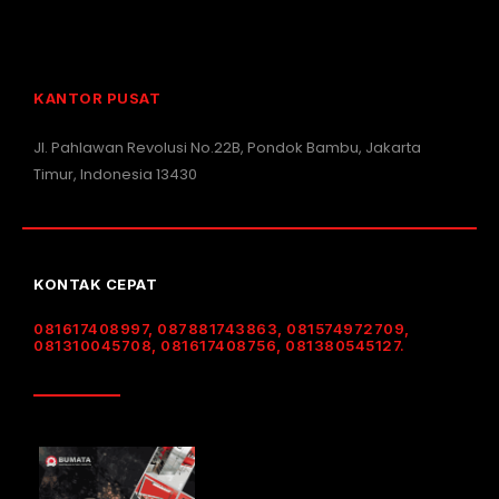
KANTOR PUSAT
Jl. Pahlawan Revolusi No.22B, Pondok Bambu, Jakarta
Timur, Indonesia 13430
KONTAK CEPAT
081617408997, 087881743863, 081574972709,
081310045708, 081617408756, 081380545127.