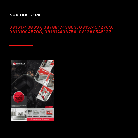
KONTAK CEPAT
081617408997, 087881743863, 081574972709,
081310045708, 081617408756, 081380545127.