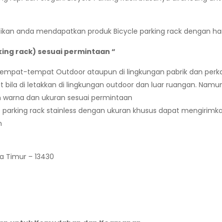
stikan anda mendapatkan produk Bicycle parking rack dengan harg
king rack) sesuai permintaan “
i tempat-tempat Outdoor ataupun di lingkungan pabrik dan perkan
at bila di letakkan di lingkungan outdoor dan luar ruangan. N
om warna dan ukuran sesuai permintaan
 parking rack stainless dengan ukuran khusus dapat mengirimk
m
ta Timur – 13430