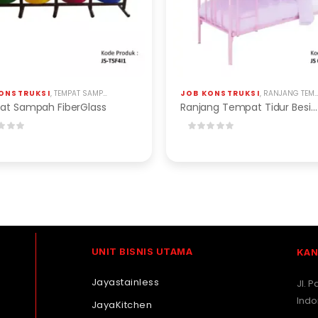
ONSTRUKSI
,
TEMPAT SAMPAH FIBERGLASS
JOB KONSTRUKSI
,
RANJANG TEMPAT TIDUR BESI & STAINLESS
t Sampah FiberGlass
Ranjang Tempat Tidur Besi & Stainless
UNIT BISNIS UTAMA
KAN
Jayastainless
Jl. 
Indo
JayaKitchen