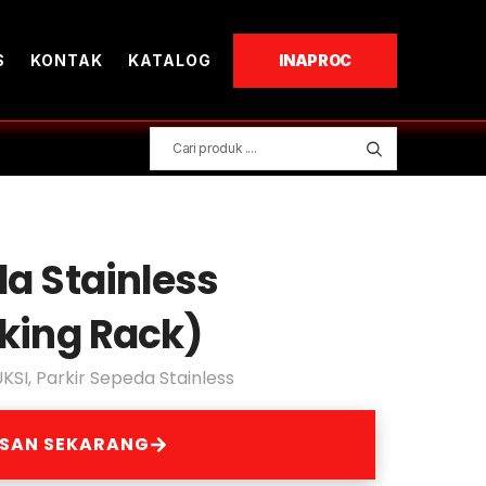
S
KONTAK
KATALOG
INAPROC
da Stainless
rking Rack)
KSI
,
Parkir Sepeda Stainless
ESAN SEKARANG