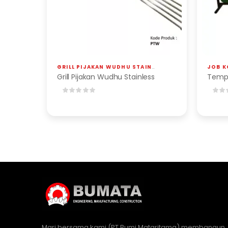
GRILL PIJAKAN WUDHU STAINLESS
,
JOB KONSTRUKSI
JOB K
Grill Pijakan Wudhu Stainless
Tempa
Mari bersama kami (PT Bumi Mataritama) membangun