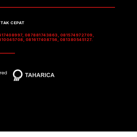
TAK CEPAT
617408997, 087881743863, 081574972709,
310045708, 081617408756, 081380545127.