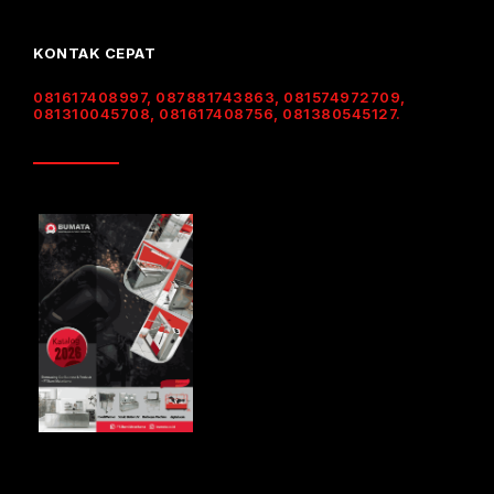
KONTAK CEPAT
081617408997, 087881743863, 081574972709,
081310045708, 081617408756, 081380545127.