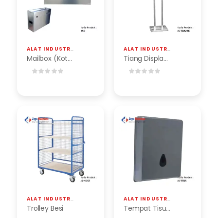
ALAT INDUSTRI
,
MAILBOX (KOTAK SURAT STAINLESS)
ALAT INDUSTRI
,
TIANG DISPLAY STA
Mailbox (Kotak Surat Stainless)
Tiang Display Alas Kotak
ALAT INDUSTRI
,
TROLI BARANG & MAKANAN
ALAT INDUSTRI
,
TEMPAT TISU STAIN
Trolley Besi
Tempat Tisu Stainless & Besi