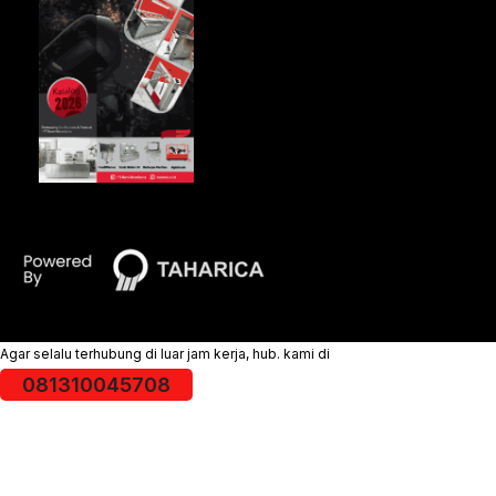
Agar selalu terhubung di luar jam kerja, hub. kami di
081310045708