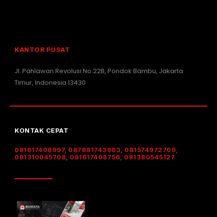
KANTOR PUSAT
Jl. Pahlawan Revolusi No.22B, Pondok Bambu, Jakarta
Timur, Indonesia 13430
KONTAK CEPAT
081617408997, 087881743863, 081574972709,
081310045708, 081617408756, 081380545127.