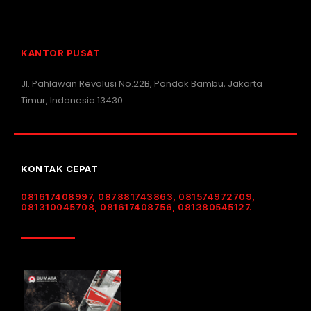
KANTOR PUSAT
Jl. Pahlawan Revolusi No.22B, Pondok Bambu, Jakarta
Timur, Indonesia 13430
KONTAK CEPAT
081617408997, 087881743863, 081574972709,
081310045708, 081617408756, 081380545127.