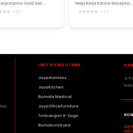
Meja Kerja Kantor Gold Series
Meja Kerja Kantor Reception Series
( 0 )
( 0 )
UNIT BISNIS UTAMA
KAN
Jayastainless
Jl. 
Indo
JayaKitchen
Bumata Medical
JayaOfficeFurniture
tan.
KON
Timbangan X-Sago
Bumakonstruksi
081
081