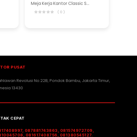
Meja Kerja Kantor Classic Series
( 0 )
TOR PUSAT
Pahlawan Revolusi No.22B, Pondok Bambu, Jakarta Timur,
nesia 13430
TAK CEPAT
617408997, 087881743863, 081574972709,
310045708, 081617408756, 081380545127.