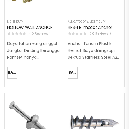
LIGHT DUTY
ALL CATEGORY
,
LIGHT DUTY
HOLLOW WALL ANCHOR
HPS-1 R Impact Anchor
( 0 Reviews )
( 0 Reviews )
Daya tahan yang unggul
Anchor Tanam Plastik
Jangkar Dinding Berongga
Hemat Biaya dilengkapi
Ramset hanya
Sekrup Stainless Steel A2
membutuhkan bor dan
Anti-korosi untuk Instalasi
obeng dan dapat
Luar Ruangan. Tipe Kepala:
BACA SELENGKAPNYA
BACA SELENGKAPNYA
digunakan oleh para DIYer
Kepala Datar. Cocok untuk
dan profesional. Daya
Kondisi: Interior kering.
tahan yang unggul pada
Interior dengan
dinding berlubang,
kelembaban/kondensasi
digunakan untuk…
temporer. Eksterior
(Lokasi…