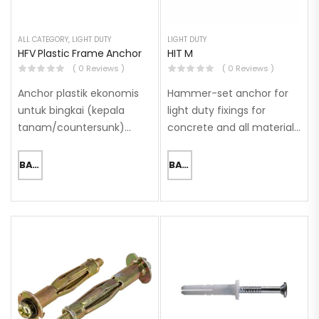
ALL CATEGORY
,
LIGHT DUTY
LIGHT DUTY
HFV Plastic Frame Anchor
HIT M
( 0 Reviews )
( 0 Reviews )
Anchor plastik ekonomis
Hammer-set anchor for
untuk bingkai (kepala
light duty fixings for
tanam/countersunk)
concrete and all materials
Material Dasar (Base
types
materials): Beton
BACA SELENGKAPNYA
BACA SELENGKAPNYA
(Berongga/Aerasi), Beton
(Tidak Retak), Pasangan
Bata (Padat/Solid)
Konfigurasi Kepala (Head
configuration): Kepala
Tanam (Countersunk)
Persetujuan / Laporan Uji…