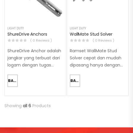
LIGHT DUTY
LIGHT DUTY
ShureDrive Anchors
WallMate Stud Solver
( 0 Reviews )
( 0 Reviews )
ShureDrive Anchor adalah
Ramset WallMate Stud
jangkar yang terbuat dari
Solver cepat dan mudah
logam dengan tugas
dipasang hanya dengan
ringan, pengaturan
menggunakan obeng
benturan, dan tahan
Kepala Phillips #2. Produk
BACA SELENGKAPNYA
BACA SELENGKAPNYA
interferensi, yang
ini memiliki hasil akhir yang
dirancang untuk
rata dan cengkeraman
penggunaan yang tahan
yang positif serta dapat
Showing
all 6
Products
terhadap gangguan pada
dengan mudah…
berbagai macam substrat
seperti beton,…