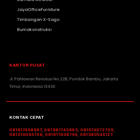
JayaOfficeFurniture
Timbangan X-Sago
Bumakonstruksi
KANTOR PUSAT
Jl. Pahlawan Revolusi No.22B, Pondok Bambu, Jakarta
Timur, Indonesia 13430
KONTAK CEPAT
081617408997, 087881743863, 081574972709,
081310045708, 081617408756, 081380545127.