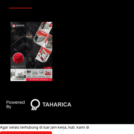
Agar selalu terhubung di luar jam kerja, hub. kami di