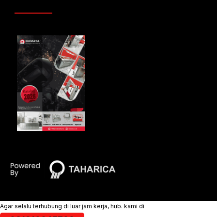
Agar selalu terhubung di luar jam kerja, hub. kami di