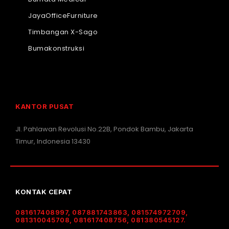
JayaOfficeFurniture
Timbangan X-Sago
Bumakonstruksi
KANTOR PUSAT
Jl. Pahlawan Revolusi No.22B, Pondok Bambu, Jakarta
Timur, Indonesia 13430
KONTAK CEPAT
081617408997, 087881743863, 081574972709,
081310045708, 081617408756, 081380545127.