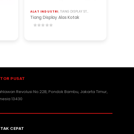
ALAT INDUSTRI
,
TIANG DISPLAY STAINLESS & BESI
Tiang Display Alas Kotak
TOR PUSAT
Pahlawan Revolusi No.22B, Pondok Bambu, Jakarta Timur,
nesia 13430
TAK CEPAT