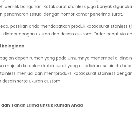
eh pemilik bangunan. Kotak surat stainless juga banyak digun
ngan penomoran sesuai dengan nomor kamar penerima surat.
erbeda, pastikan anda mendapatkan produk kotak surat stanless (
pat diorder dengan ukuran dan desain custom. Order cepat via em
i keinginan
da bagian depan rumah yang pada umumnya menempel di dinding
ajalah ke dalam kotak surat yang disediakan, selain itu bebe
ainless menjual dan memproduksi kotak surat stainless dengan 
n desain serta ukuran custom.
ern dan Tahan Lama untuk Rumah Anda