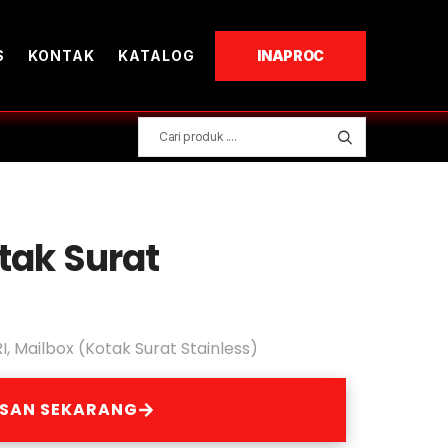
S
KONTAK
KATALOG
INAPROC
tak Surat
I
,
Mailbox (Kotak Surat Stainless)
ESAN SEKARANG