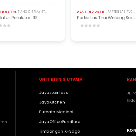
INDUSTRI
,
TIANG DISPLAY STAINLESS & BESI
,
TIANG INFUS STAINLESS
ALAT INDUSTRI
,
PARTISI LAS PVC CURTAIN
 Infus Peralatan RS
Partisi Las Tirai Welding Screens
UNIT BISNIS UTAMA
KAN
Jayastainless
Jl. 
Indo
JayaKitchen
Bumata Medical
JayaOfficeFurniture
tan.
KON
Timbangan X-Sago