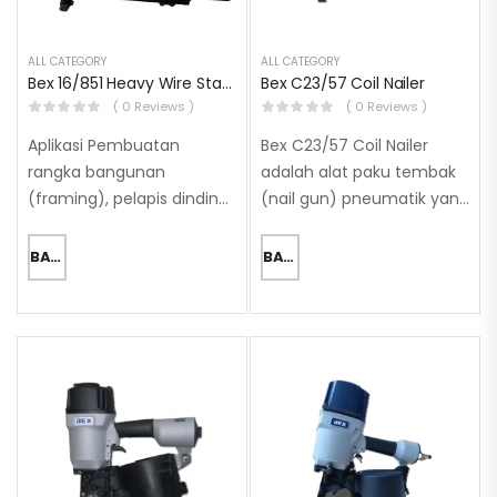
ALL CATEGORY
ALL CATEGORY
Bex 16/851 Heavy Wire Stapler
Bex C23/57 Coil Nailer
( 0 Reviews )
( 0 Reviews )
Aplikasi Pembuatan
Bex C23/57 Coil Nailer
rangka bangunan
adalah alat paku tembak
(framing), pelapis dinding
(nail gun) pneumatik yang
atau atap (sheathing),
ringan dan seimbang,
dan lantai dasar
dirancang khusus untuk
BACA SELENGKAPNYA
BACA SELENGKAPNYA
(subflooring) Rangka pintu
pekerjaan perakitan palet,
dan jendela Pembuatan
peti kayu, dan pagar. Kode
kotak, peti kayu, palet, dan
C23/57 menunjukkan
alas pengangkut (skids)
kemampuannya
Pelapis atap kayu…
menggunakan…