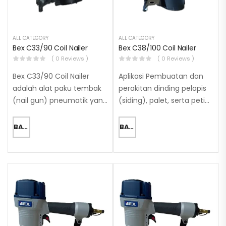
ALL CATEGORY
ALL CATEGORY
Bex C33/90 Coil Nailer
Bex C38/100 Coil Nailer
( 0 Reviews )
( 0 Reviews )
Bex C33/90 Coil Nailer
Aplikasi Pembuatan dan
adalah alat paku tembak
perakitan dinding pelapis
(nail gun) pneumatik yang
(siding), palet, serta peti
dirancang untuk aplikasi
kayu Pemasangan rangka
heavy-duty dan konstruksi
atap (trusses) dan
BACA SELENGKAPNYA
BACA SELENGKAPNYA
berat. Alat ini memiliki
pelapisnya (sheathing)
dimensi yang unik dan
Pekerjaan dek (decking)
ideal untuk pekerjaan
dan rangka bangunan
besar,…
(framing) Pemasangan
lantai dasar (sub-floor)