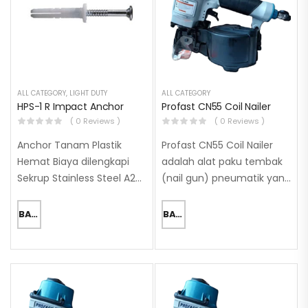
Persetujuan / Laporan Uji…
ALL CATEGORY
,
LIGHT DUTY
ALL CATEGORY
HPS-1 R Impact Anchor
Profast CN55 Coil Nailer
( 0 Reviews )
( 0 Reviews )
Anchor Tanam Plastik
Profast CN55 Coil Nailer
Hemat Biaya dilengkapi
adalah alat paku tembak
Sekrup Stainless Steel A2
(nail gun) pneumatik yang
Anti-korosi untuk Instalasi
kompak dan ringan dalam
Luar Ruangan. Tipe Kepala:
seri Coil Nailer. Alat ini ideal
BACA SELENGKAPNYA
BACA SELENGKAPNYA
Kepala Datar. Cocok untuk
untuk pekerjaan industri
Kondisi: Interior kering.
skala menengah,
Interior dengan
khususnya perakitan
kelembaban/kondensasi
palet…
temporer. Eksterior