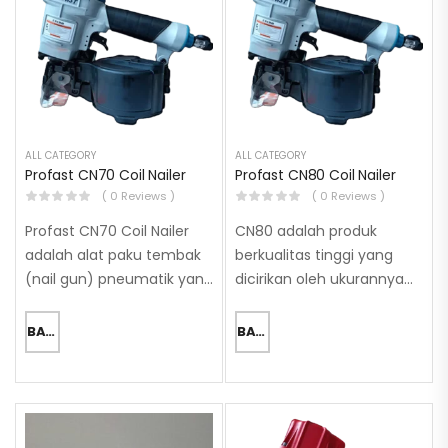
(Lokasi…
ALL CATEGORY
ALL CATEGORY
Profast CN70 Coil Nailer
Profast CN80 Coil Nailer
( 0 Reviews )
( 0 Reviews )
Profast CN70 Coil Nailer
CN80 adalah produk
adalah alat paku tembak
berkualitas tinggi yang
(nail gun) pneumatik yang
dicirikan oleh ukurannya
sering digunakan dalam
yang besar dan dimensi
industri untuk merakit
spesifiknya. Tinggi: 28,3
BACA SELENGKAPNYA
BACA SELENGKAPNYA
palet, peti kemas kayu,
cm Panjang: 30,4 cm
atau pekerjaan konstruksi
Berat: 2,67 kg Produk ini
berat lainnya. Alat ini
memiliki bobot yang
menggunakan…
cukup substansial…