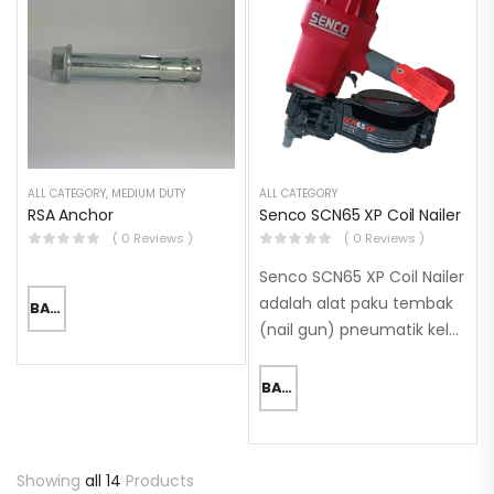
ALL CATEGORY
,
MEDIUM DUTY
ALL CATEGORY
RSA Anchor
Senco SCN65 XP Coil Nailer
( 0 Reviews )
( 0 Reviews )
Senco SCN65 XP Coil Nailer
adalah alat paku tembak
BACA SELENGKAPNYA
(nail gun) pneumatik kelas
Heavy-Duty yang berfokus
pada rasio bobot-ke-
BACA SELENGKAPNYA
tenaga yang unggul. Alat
ini dirancang untuk
pembingkaian (framing),
Showing
all 14
Products
penyelesaian atap