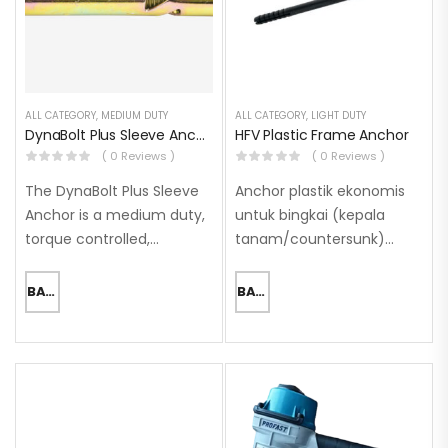
ALL CATEGORY
,
MEDIUM DUTY
ALL CATEGORY
,
LIGHT DUTY
DynaBolt Plus Sleeve Anchor
HFV Plastic Frame Anchor
( 0 Reviews )
( 0 Reviews )
The DynaBolt Plus Sleeve
Anchor plastik ekonomis
Anchor is a medium duty,
untuk bingkai (kepala
torque controlled,
tanam/countersunk)
expansion anchor, with an
Material Dasar (Base
integrated pull-down
materials): Beton
BACA SELENGKAPNYA
BACA SELENGKAPNYA
section, designed for
(Berongga/Aerasi), Beton
medium duty anchoring
(Tidak Retak), Pasangan
of timber and steel
Bata (Padat/Solid)
fixtures to concrete,…
Konfigurasi Kepala (Head
configuration): Kepala
Tanam (Countersunk)