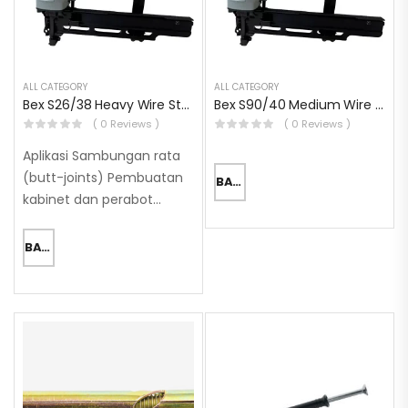
ALL CATEGORY
ALL CATEGORY
Bex S26/38 Heavy Wire Stapler
Bex S90/40 Medium Wire Stapler
( 0 Reviews )
( 0 Reviews )
Aplikasi Sambungan rata
(butt-joints) Pembuatan
BACA SELENGKAPNYA
kabinet dan perabot
(cabinets, furniture)
Pemasangan papan isolasi
BACA SELENGKAPNYA
busa (foam insulation
board) Penyambungan
material dengan kertas
bergelombang (joining
materials to corrugated)
Pemasangan reng atau
penyangga…