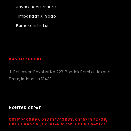
JayaOfficeFurniture
Timbangan X-Sago
Bumakonstruksi
KANTOR PUSAT
Jl. Pahlawan Revolusi No.22B, Pondok Bambu, Jakarta
Timur, Indonesia 13430
KONTAK CEPAT
081617408997, 087881743863, 081574972709,
081310045708, 081617408756, 081380545127.