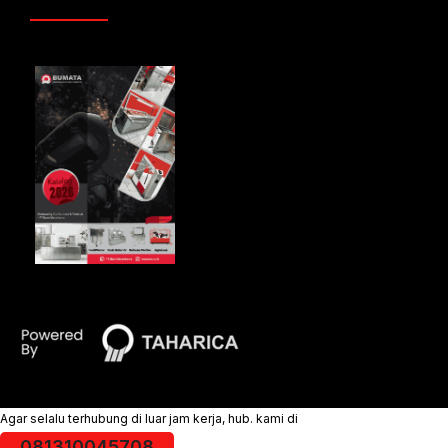
Agar selalu terhubung di luar jam kerja, hub. kami di
081310045708