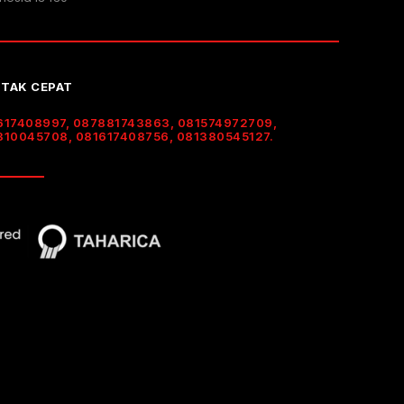
TAK CEPAT
617408997, 087881743863, 081574972709,
310045708, 081617408756, 081380545127.