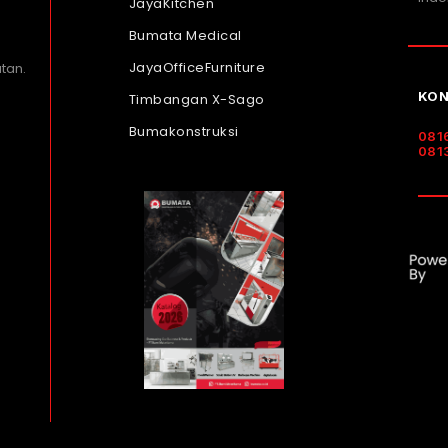
JayaKitchen
Bumata Medical
JayaOfficeFurniture
tan.
KON
Timbangan X-Sago
Bumakonstruksi
081
081