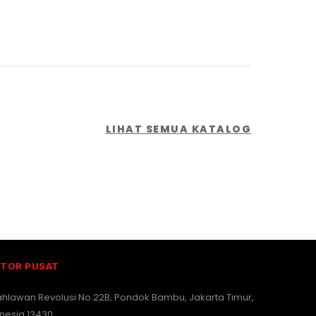
LIHAT SEMUA KATALOG
TOR PUSAT
Pahlawan Revolusi No.22B, Pondok Bambu, Jakarta Timur,
nesia 13430