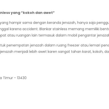
inless yang “kokoh dan awet”
yang hampir sama dengan keranda jenazah, hanya saja pengg
gal karena accident. Blankar stainless memang memiliki bentu
mpat atau ruangan lain termasuk dalam mobil pengantar jenaza
untuk penempatan jenazah dalam ruang freezer atau lemari pend
zah menjadi lebih awet karen sangat tahan karat, kokoh, dan t
ta Timur – 13430