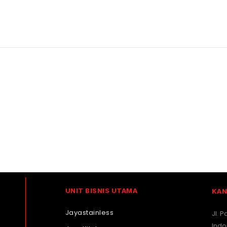
UNIT BISNIS UTAMA
KAN
Jayastainless
Jl. 
Indo