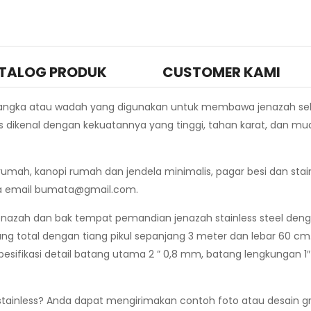
TALOG PRODUK
CUSTOMER KAMI
rangka atau wadah yang digunakan untuk membawa jenazah se
less dikenal dengan kekuatannya yang tinggi, tahan karat, dan m
umah, kanopi rumah dan jendela minimalis, pagar besi dan stainl
ia email
bumata@gmail.com
.
jenazah dan bak tempat pemandian jenazah stainless steel de
ng total dengan tiang pikul sepanjang 3 meter dan lebar 60 
 spesifikasi detail batang utama 2 ” 0,8 mm, batang lengkungan
tainless? Anda dapat mengirimakan contoh foto atau desain gra