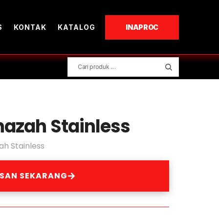
S
KONTAK
KATALOG
INAPROC
azah Stainless
h Stainless
ESAN SEKARANG