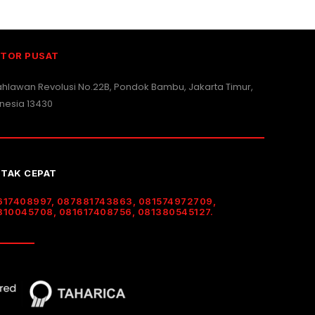
TOR PUSAT
Pahlawan Revolusi No.22B, Pondok Bambu, Jakarta Timur,
nesia 13430
TAK CEPAT
617408997, 087881743863, 081574972709,
310045708, 081617408756, 081380545127.