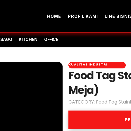
HOME
PROFIL KAMI
LINE BISNI
-SAGO
KITCHEN
OFFICE
KUALITAS INDUSTRI
Food Tag St
Meja)
CATEGORY:
Food Tag Stainl
P