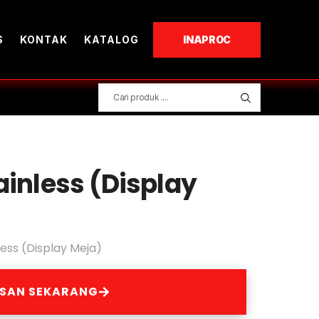
S
KONTAK
KATALOG
INAPROC
ainless (Display
ess (Display Meja)
ESAN SEKARANG