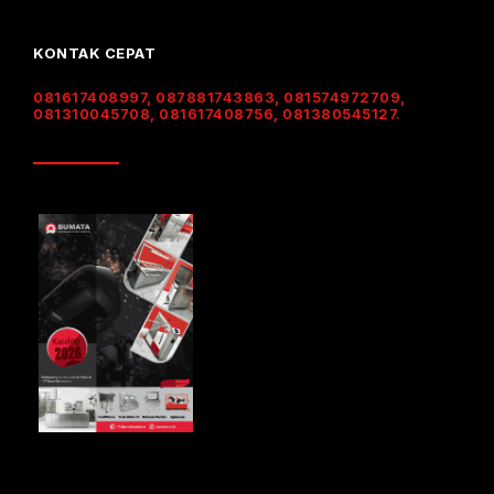
KONTAK CEPAT
081617408997, 087881743863, 081574972709,
081310045708, 081617408756, 081380545127.