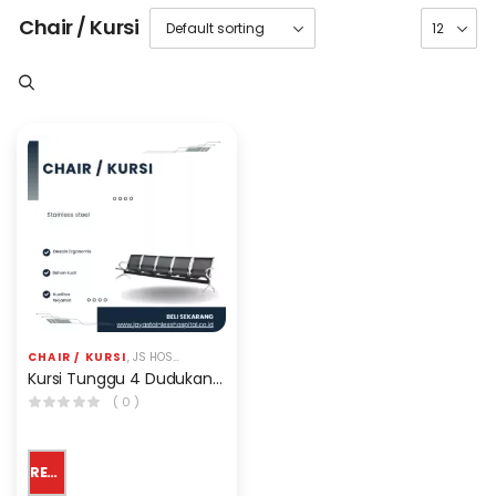
Chair / Kursi
CHAIR / KURSI
,
JS HOSPITAL EQP
Kursi Tunggu 4 Dudukan BWC-104 Alkes
( 0 )
READ MORE